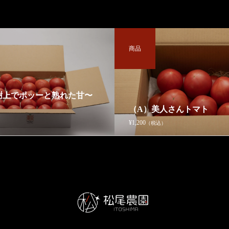
商品
 樹上でポッーと熟れた甘〜
（A）美人さんトマト
¥1,200
（税込）
ここにサイト説明文が入ります