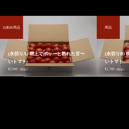
お勧め商品
商品
(水切りA) 樹上でポッーと熟れた甘〜
(水切りB)
いトマト
いトマト
¥2,900
¥2,700
（税込）
（税込）