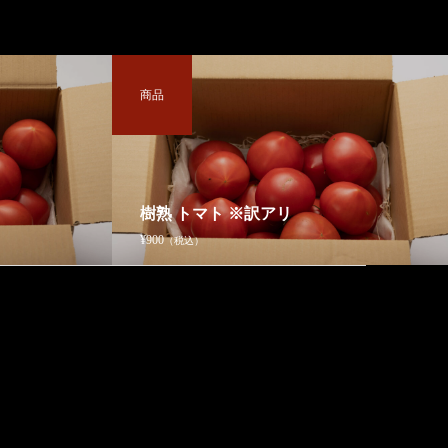
商品
樹熟 トマト ※訳アリ
¥900
（税込）